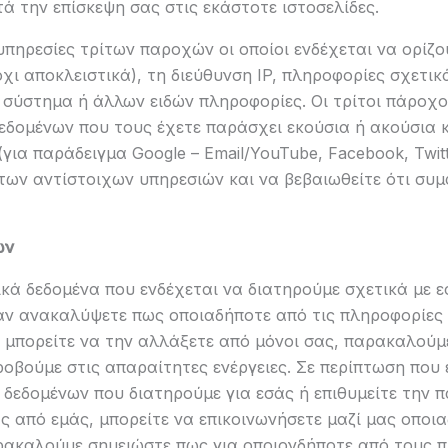
ά την επίσκεψη σας στις εκάστοτε ιστοσελίδες.
υπηρεσίες τρίτων παροχών οι οποίοι ενδέχεται να ορίζο
χι αποκλειστικά), τη διεύθυνση IP, πληροφορίες σχετι
 σύστημα ή άλλων ειδών πληροφορίες. Οι τρίτοι πάροχο
εδομένων που τους έχετε παράσχει εκούσια ή ακούσια
ια παράδειγμα Google – Email/YouTube, Facebook, Twitte
ς των αντίστοιχων υπηρεσιών και να βεβαιωθείτε ότι συ
ων
κά δεδομένα που ενδέχεται να διατηρούμε σχετικά με ε
άν ανακαλύψετε πως οποιαδήποτε από τις πληροφορίες 
 μπορείτε να την αλλάξετε από μόνοι σας, παρακαλούμε
βούμε στις απαραίτητες ενέργειες. Σε περίπτωση που 
δεδομένων που διατηρούμε για εσάς ή επιθυμείτε την 
 από εμάς, μπορείτε να επικοινωνήσετε μαζί μας οποι
αρακαλούμε σημειώστε πως για οποιονδήποτε από τους 